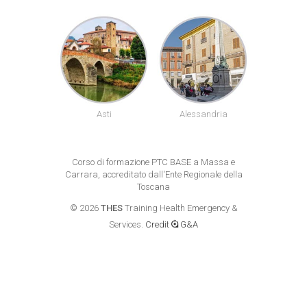
uneo
Asti
Alessandria
Biel
Corso di formazione PTC BASE a Massa e
Carrara, accreditato dall'Ente Regionale della
Toscana
©
2026
THES
Training Health Emergency &
Services.
Credit
G&A