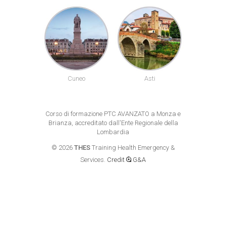
uneo
Asti
Alessandria
Biel
Corso di formazione PTC AVANZATO a Monza e
Brianza, accreditato dall'Ente Regionale della
Lombardia
©
2026
THES
Training Health Emergency &
Services.
Credit
G&A