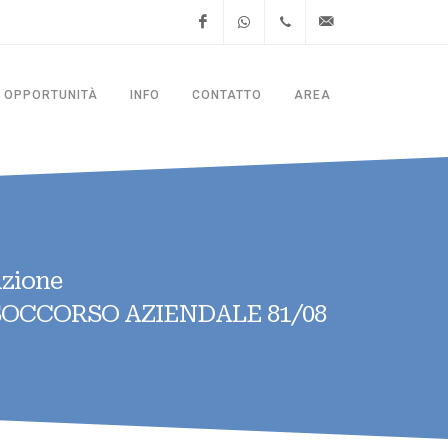
Facebook
WhatsApp
+39.06.4781.8428
segreteria@thesitalia.it
OPPORTUNITÀ
INFO
CONTATTO
AREA
azione
SOCCORSO AZIENDALE 81/08