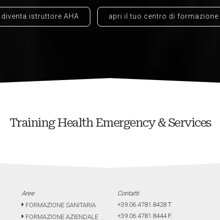
diventa istruttore AHA
apri il tuo centro di formazione
Training Health Emergency & Services
Aree
Contatti
+39.06.4781.8428
T
FORMAZIONE SANITARIA
+39.06.4781.8444
F.
FORMAZIONE AZIENDALE