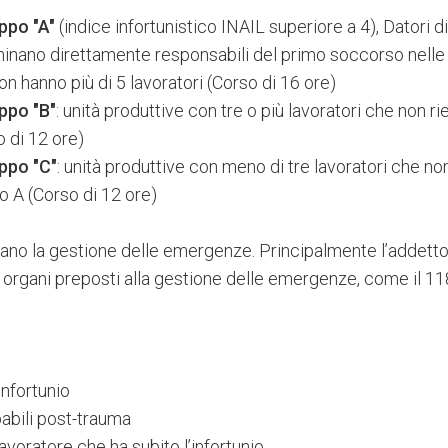
ppo "A"
(indice infortunistico INAIL superiore a 4), Datori d
nominano direttamente responsabili del primo soccorso nell
n hanno più di 5 lavoratori (Corso di 16 ore)
ppo "B"
: unità produttive con tre o più lavoratori che non r
 di 12 ore)
ppo "C"
: unità produttive con meno di tre lavoratori che no
o A (Corso di 12 ore)
dano la gestione delle emergenze. Principalmente l’addetto
rgani preposti alla gestione delle emergenze, come il 11
infortunio
babili post-trauma
avoratore che ha subito l’infortunio