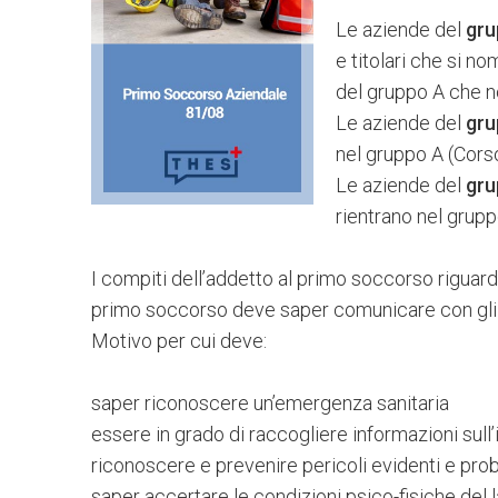
Le aziende del
gru
e titolari che si 
del gruppo A che no
Le aziende del
gru
nel gruppo A (Corso
Le aziende del
gru
rientrano nel grupp
I compiti dell’addetto al primo soccorso riguar
primo soccorso deve saper comunicare con gli o
Motivo per cui deve:
saper riconoscere un’emergenza sanitaria
essere in grado di raccogliere informazioni sull’
riconoscere e prevenire pericoli evidenti e pro
saper accertare le condizioni psico-fisiche del l