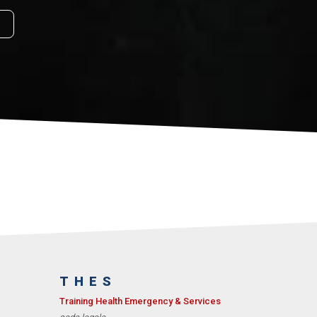
THES
Training Health Emergency & Services