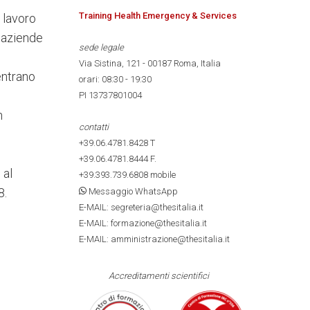
Training Health Emergency & Services
i lavoro
e aziende
sede legale
Via Sistina, 121 - 00187 Roma, Italia
ientrano
orari: 08:30 - 19:30
PI 13737801004
n
contatti
+39.06.4781.8428
T
+39.06.4781.8444
F.
 al
+39.393.739.6808
mobile
8.
Messaggio WhatsApp
E-MAIL: segreteria@thesitalia.it
E-MAIL: formazione@thesitalia.it
E-MAIL: amministrazione@thesitalia.it
Accreditamenti scientifici