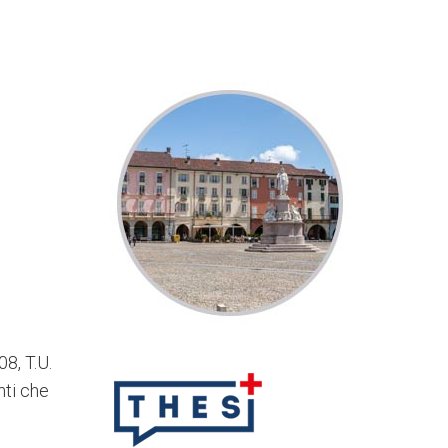
08, T.U.
nti che