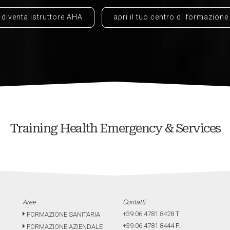
diventa istruttore AHA
apri il tuo centro di formazione
Training Health Emergency & Services
Aree
Contatti
+39.06.4781.8428
T
FORMAZIONE SANITARIA
+39.06.4781.8444
F.
FORMAZIONE AZIENDALE