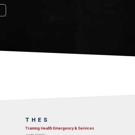
THES
Training Health Emergency & Services