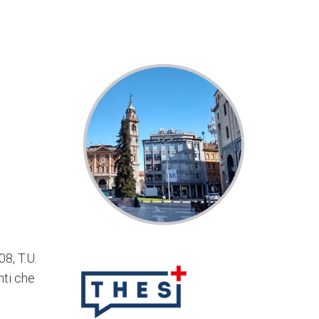
08, T.U.
nti che