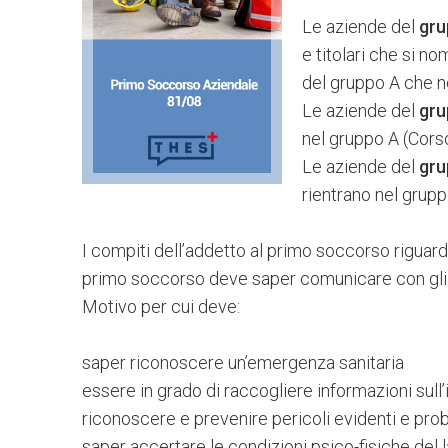
Le aziende del
gru
e titolari che si 
del gruppo A che no
Le aziende del
gru
nel gruppo A (Corso
Le aziende del
gru
rientrano nel grupp
I compiti dell’addetto al primo soccorso riguar
primo soccorso deve saper comunicare con gli o
Motivo per cui deve:
saper riconoscere un’emergenza sanitaria
essere in grado di raccogliere informazioni sull’
riconoscere e prevenire pericoli evidenti e pro
saper accertare le condizioni psico-fisiche del l