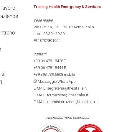
Training Health Emergency & Services
i lavoro
e aziende
sede legale
Via Sistina, 121 - 00187 Roma, Italia
ientrano
orari: 08:30 - 19:30
PI 13737801004
n
contatti
+39.06.4781.8428
T
+39.06.4781.8444
F.
 al
+39.393.739.6808
mobile
8.
Messaggio WhatsApp
E-MAIL: segreteria@thesitalia.it
E-MAIL: formazione@thesitalia.it
E-MAIL: amministrazione@thesitalia.it
Accreditamenti scientifici