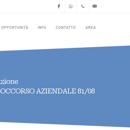
Facebook
WhatsApp
+39.06.4781.8428
segreteria@thesitalia.it
OPPORTUNITÀ
INFO
CONTATTO
AREA
azione
SOCCORSO AZIENDALE 81/08