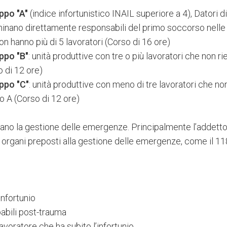
ppo "A"
(indice infortunistico INAIL superiore a 4), Datori d
nominano direttamente responsabili del primo soccorso nell
n hanno più di 5 lavoratori (Corso di 16 ore)
ppo "B"
: unità produttive con tre o più lavoratori che non r
 di 12 ore)
ppo "C"
: unità produttive con meno di tre lavoratori che no
o A (Corso di 12 ore)
dano la gestione delle emergenze. Principalmente l’addetto
rgani preposti alla gestione delle emergenze, come il 11
infortunio
babili post-trauma
avoratore che ha subito l’infortunio