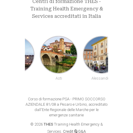
Centri di formazione THES -
Training Health Emergency &
Services accreditati in Italia
uneo
Asti
Alessandria
Biel
Corso di formazione PSA - PRIMO SOCCORSO
AZIENDALE 81/08 a Pesaro e Urbino, accreditato
dall'Ente Regionale delle Marche per le
emergenze sanitarie
©
2026
THES
Training Health Emergency &
Services.
Credit
G&A