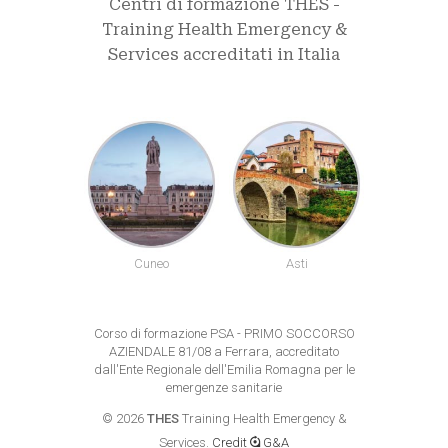
Centri di formazione THES -
Training Health Emergency &
Services accreditati in Italia
uneo
Asti
Alessandria
Biel
Corso di formazione PSA - PRIMO SOCCORSO
AZIENDALE 81/08 a Ferrara, accreditato
dall'Ente Regionale dell'Emilia Romagna per le
emergenze sanitarie
©
2026
THES
Training Health Emergency &
Services.
Credit
G&A