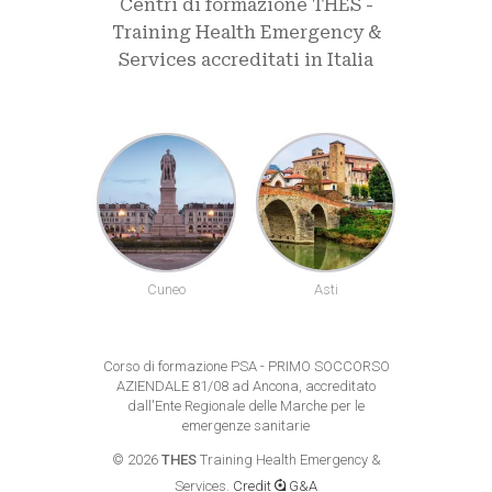
Centri di formazione THES -
Training Health Emergency &
Services accreditati in Italia
uneo
Asti
Alessandria
Biel
Corso di formazione PSA - PRIMO SOCCORSO
AZIENDALE 81/08 ad Ancona, accreditato
dall'Ente Regionale delle Marche per le
emergenze sanitarie
©
2026
THES
Training Health Emergency &
Services.
Credit
G&A