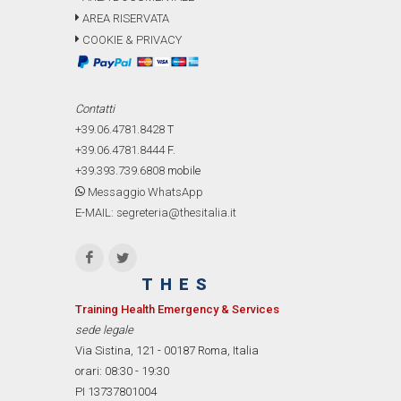
AREA RISERVATA
COOKIE & PRIVACY
Contatti
+39.06.4781.8428
T
+39.06.4781.8444
F.
+39.393.739.6808
mobile
Messaggio WhatsApp
E-MAIL: segreteria@thesitalia.it
THES
Training Health Emergency & Services
sede legale
Via Sistina, 121 - 00187 Roma, Italia
orari: 08:30 - 19:30
PI 13737801004