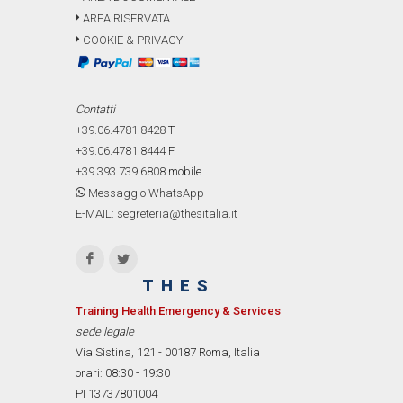
AREA RISERVATA
COOKIE & PRIVACY
Contatti
+39.06.4781.8428
T
+39.06.4781.8444
F.
+39.393.739.6808
mobile
Messaggio WhatsApp
E-MAIL: segreteria@thesitalia.it
THES
Training Health Emergency & Services
sede legale
Via Sistina, 121 - 00187 Roma, Italia
orari: 08:30 - 19:30
PI 13737801004