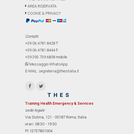
AREA RISERVATA
COOKIE & PRIVACY
Contatti
+39.06.4781.8428
T
+39.06.4781.8444
F.
+39.393.739.6808
mobile
Messaggio WhatsApp
E-MAIL: segreteria@thesitalia.it
THES
Training Health Emergency & Services
sede legale
Via Sistina, 121 - 00187 Roma, Italia
orari: 08:30 - 19:30
PI 13737801004