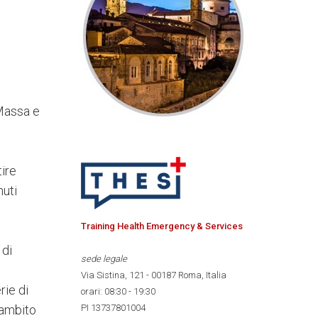
assa e
tire
nuti
Training Health Emergency & Services
 di
sede legale
Via Sistina, 121 - 00187 Roma, Italia
rie di
orari: 08:30 - 19:30
’ambito
PI 13737801004