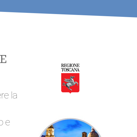
E
re la
o e