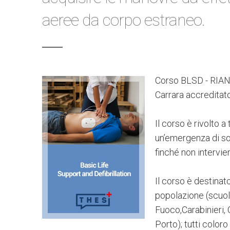
aeree da corpo estraneo.
Corso BLSD - RI
Carrara accreditat
Il corso è rivolto 
un’emergenza di so
finché non intervien
Il corso è destinat
popolazione (scuole
Fuoco,Carabinieri, 
Porto); tutti colo