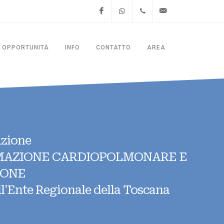
Facebook
WhatsApp
+39.06.4781.8428
segreteria@thesitalia.it
OPPORTUNITÀ
INFO
CONTATTO
AREA
azione
IMAZIONE CARDIOPOLMONARE E
IONE
ll'Ente Regionale della Toscana