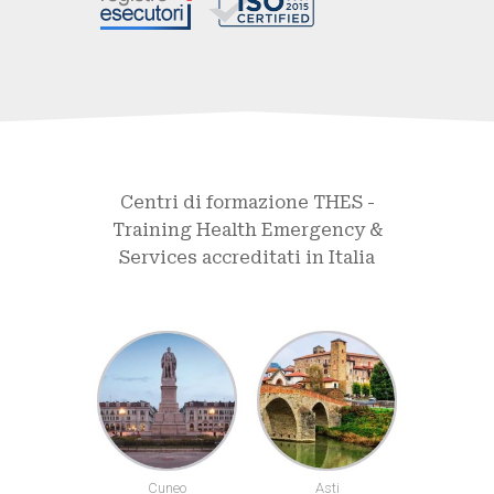
Centri di formazione THES -
Training Health Emergency &
Services accreditati in Italia
uneo
Asti
Alessandria
Biel