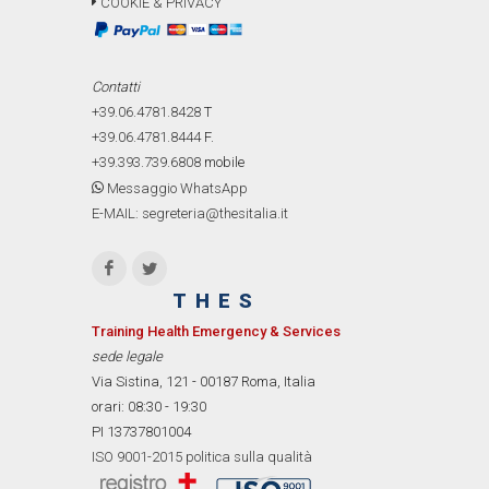
COOKIE & PRIVACY
Contatti
+39.06.4781.8428
T
+39.06.4781.8444
F.
+39.393.739.6808
mobile
Messaggio WhatsApp
E-MAIL: segreteria@thesitalia.it
THES
Training Health Emergency & Services
sede legale
Via Sistina, 121 - 00187 Roma, Italia
orari: 08:30 - 19:30
PI 13737801004
ISO 9001-2015 politica sulla qualità