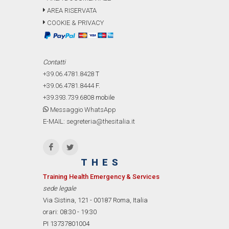
AREA RISERVATA
COOKIE & PRIVACY
Contatti
+39.06.4781.8428
T
+39.06.4781.8444
F.
+39.393.739.6808
mobile
Messaggio WhatsApp
E-MAIL: segreteria@thesitalia.it
THES
Training Health Emergency & Services
sede legale
Via Sistina, 121 - 00187 Roma, Italia
orari: 08:30 - 19:30
PI 13737801004