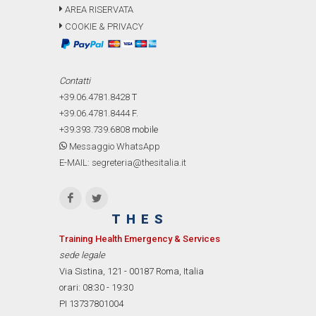
AREA RISERVATA
COOKIE & PRIVACY
Contatti
+39.06.4781.8428
T
+39.06.4781.8444
F.
+39.393.739.6808
mobile
Messaggio WhatsApp
E-MAIL: segreteria@thesitalia.it
THES
Training Health Emergency & Services
sede legale
Via Sistina, 121 - 00187 Roma, Italia
orari: 08:30 - 19:30
PI 13737801004