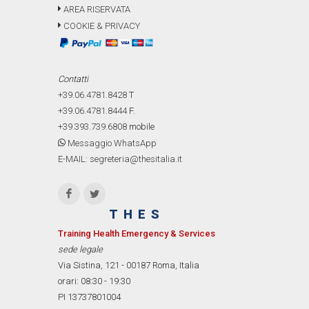
AREA RISERVATA
COOKIE & PRIVACY
Contatti
+39.06.4781.8428
T
+39.06.4781.8444
F.
+39.393.739.6808
mobile
Messaggio WhatsApp
E-MAIL: segreteria@thesitalia.it
THES
Training Health Emergency & Services
sede legale
Via Sistina, 121 - 00187 Roma, Italia
orari: 08:30 - 19:30
PI 13737801004