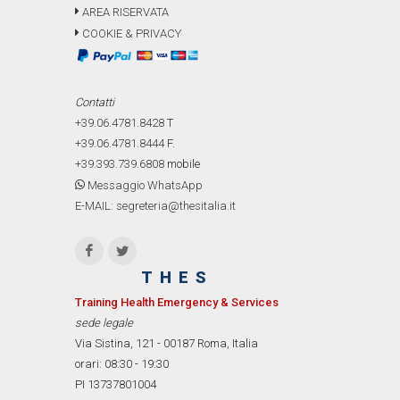
AREA RISERVATA
COOKIE & PRIVACY
Contatti
+39.06.4781.8428
T
+39.06.4781.8444
F.
+39.393.739.6808
mobile
Messaggio WhatsApp
E-MAIL: segreteria@thesitalia.it
THES
Training Health Emergency & Services
sede legale
Via Sistina, 121 - 00187 Roma, Italia
orari: 08:30 - 19:30
PI 13737801004