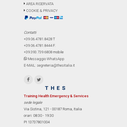
AREA RISERVATA
COOKIE & PRIVACY
Contatti
+39.06.4781.8428
T
+39.06.4781.8444
F.
+39.393.739.6808
mobile
Messaggio WhatsApp
E-MAIL: segreteria@thesitalia.it
THES
Training Health Emergency & Services
sede legale
Via Sistina, 121 - 00187 Roma, Italia
orari: 08:30 - 19:30
PI 13737801004