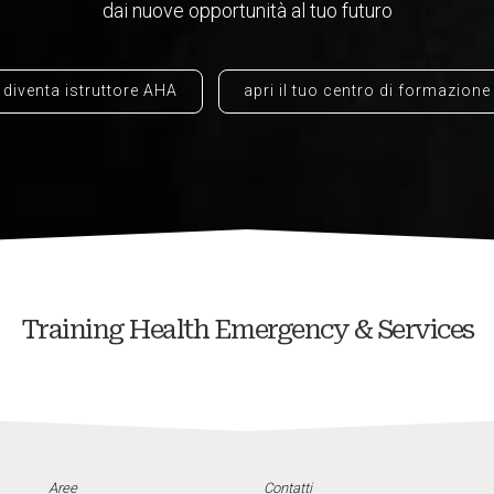
dai nuove opportunità al tuo futuro
diventa istruttore AHA
apri il tuo centro di formazione
Training Health Emergency & Services
Aree
Contatti