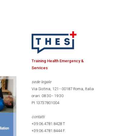
Training Health Emergency &
Services
sede legale
Via Sistina, 121 - 00187 Roma, Italia
orari: 08:30 - 19:30
PI 13737801004
contatti
+39.06.4781.8428
T
+39.06.4781.8444
F.