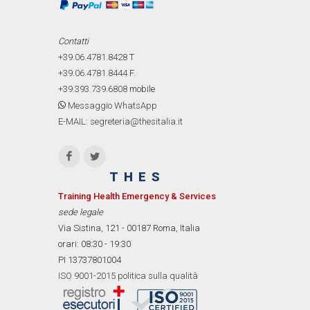
Contatti
+39.06.4781.8428
T
+39.06.4781.8444
F.
+39.393.739.6808
mobile
Messaggio WhatsApp
E-MAIL: segreteria@thesitalia.it
THES
Training Health Emergency & Services
sede legale
Via Sistina, 121 - 00187 Roma, Italia
orari: 08:30 - 19:30
PI 13737801004
ISO 9001-2015 politica sulla qualità