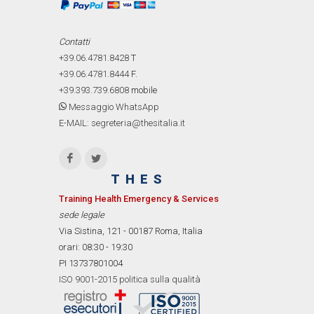
Contatti
+39.06.4781.8428
T
+39.06.4781.8444
F.
+39.393.739.6808
mobile
Messaggio WhatsApp
E-MAIL: segreteria@thesitalia.it
THES
Training Health Emergency & Services
sede legale
Via Sistina, 121 - 00187 Roma, Italia
orari: 08:30 - 19:30
PI 13737801004
ISO 9001-2015 politica sulla qualità