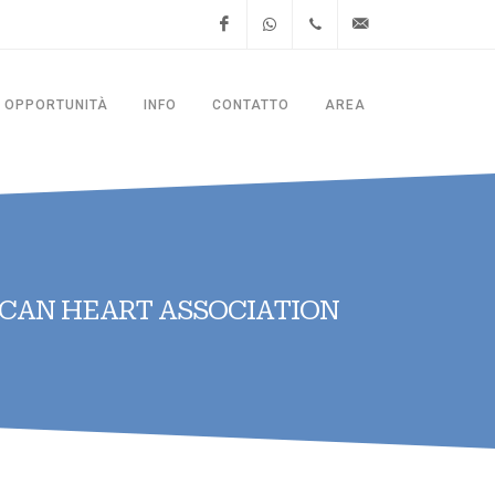
Facebook
WhatsApp
+39.06.4781.8428
segreteria@thesitalia.it
OPPORTUNITÀ
INFO
CONTATTO
AREA
ICAN HEART ASSOCIATION