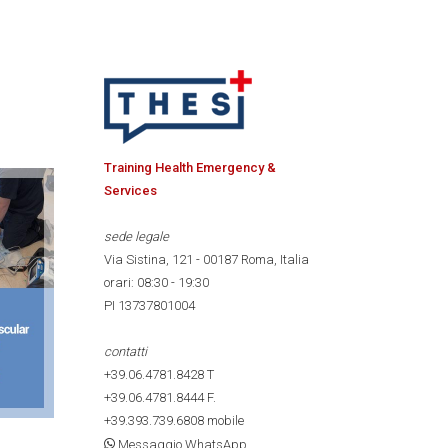
Training Health Emergency &
Services
sede legale
Via Sistina, 121 - 00187 Roma, Italia
orari: 08:30 - 19:30
PI 13737801004
contatti
+39.06.4781.8428
T
+39.06.4781.8444
F.
+39.393.739.6808
mobile
Messaggio WhatsApp