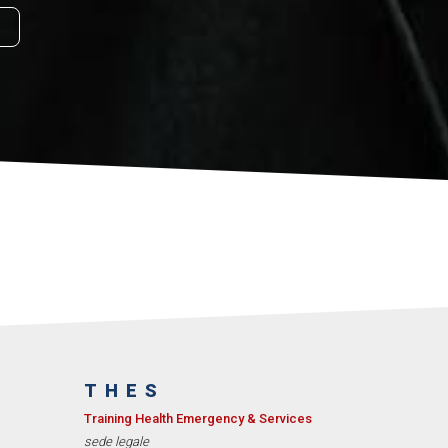
THES
Training Health Emergency & Services
sede legale