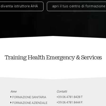
diventa istruttore AHA
apri il tuo centro di formazione
Training Health Emergency & Services
Aree
Contatti
+39.06.4781.8428
T
FORMAZIONE SANITARIA
+39.06.4781.8444
F.
FORMAZIONE AZIENDALE